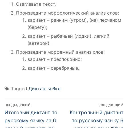
Озаглавьте текст.
Произведите морфологический анализ слов:
вариант – ранним (утром), (на) песчаном
(берегу);
вариант – рыбачьей (лодки), легкий
(ветерок).
Произведите морфемный анализ слов:
вариант – преспокойно;
вариант – серебряные.
Tagged
Диктанты 6кл.
Навигация
ПРЕДЫДУЩИЙ
СЛЕДУЮЩИЙ
по
Предыдущий
Следующий
Итоговый диктант по
Контрольный диктант
пост:
пост:
записям
русскому языку за 6
по русскому языку 6