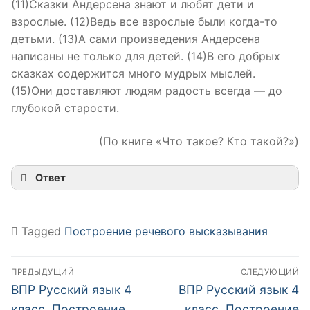
(11)Сказки Андерсена знают и любят дети и
взрослые. (12)Ведь все взрослые были когда-то
детьми. (13)А сами произведения Андерсена
написаны не только для детей. (14)В его добрых
сказках содержится много мудрых мыслей.
(15)Они доставляют людям радость всегда — до
глубокой старости.
(По книге «Что такое? Кто такой?»)
Ответ
Tagged
Построение речевого высказывания
Навигация
ПРЕДЫДУЩИЙ
СЛЕДУЮЩИЙ
по
Предыдущий
Следующий
ВПР Русский язык 4
ВПР Русский язык 4
пост:
пост:
класс. Построение
класс. Построение