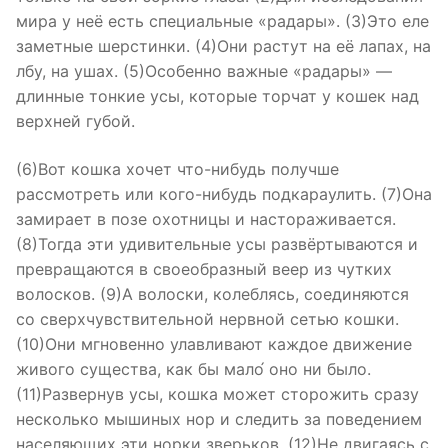
мира у неё есть специальные «радары». (3)Это еле
заметные шерстинки. (4)Они растут на её лапах, на
лбу, на ушах. (5)Особенно важные «радары» —
длинные тонкие усы, которые торчат у кошек над
верхней губой.
(6)Вот кошка хочет что-нибудь получше
рассмотреть или кого-нибудь подкараулить. (7)Она
замирает в позе охотницы и настораживается.
(8)Тогда эти удивительные усы развёртываются и
превращаются в своеобразный веер из чутких
волосков. (9)А волоски, колеблясь, соединяются
со сверхчувствительной нервной сетью кошки.
(10)Они мгновенно улавливают каждое движение
живого существа, как бы мало́ оно ни было.
(11)Развернув усы, кошка может сторожить сразу
несколько мышиных нор и следить за поведением
населяющих эти норки зверьков. (12)Не двигаясь с