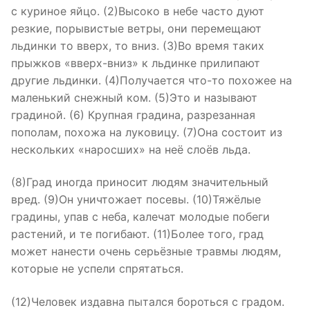
с куриное яйцо. (2)Высоко в небе часто дуют
резкие, порывистые ветры, они перемещают
льдинки то вверх, то вниз. (3)Во время таких
прыжков «вверх-вниз» к льдинке прилипают
другие льдинки. (4)Получается что-то похожее на
маленький снежный ком. (5)Это и называют
градиной. (6) Крупная градина, разрезанная
пополам, похожа на луковицу. (7)Она состоит из
нескольких «наросших» на неё слоёв льда.
(8)Град иногда приносит людям значительный
вред. (9)Он уничтожает посевы. (10)Тяжёлые
градины, упав с неба, калечат молодые побеги
растений, и те погибают. (11)Более того, град
может нанести очень серьёзные травмы людям,
которые не успели спрятаться.
(12)Человек издавна пытался бороться с градом.