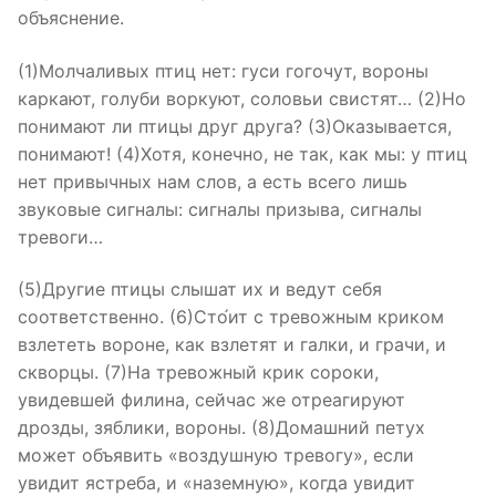
объяснение.
(1)Молчаливых птиц нет: гуси гогочут, вороны
каркают, голуби воркуют, соловьи свистят… (2)Но
понимают ли птицы друг друга? (3)Оказывается,
понимают! (4)Хотя, конечно, не так, как мы: у птиц
нет привычных нам слов, а есть всего лишь
звуковые сигналы: сигналы призыва, сигналы
тревоги…
(5)Другие птицы слышат их и ведут себя
соответственно. (6)Сто́ит с тревожным криком
взлететь вороне, как взлетят и галки, и грачи, и
скворцы. (7)На тревожный крик сороки,
увидевшей филина, сейчас же отреагируют
дрозды, зяблики, вороны. (8)Домашний петух
может объявить «воздушную тревогу», если
увидит ястреба, и «наземную», когда увидит