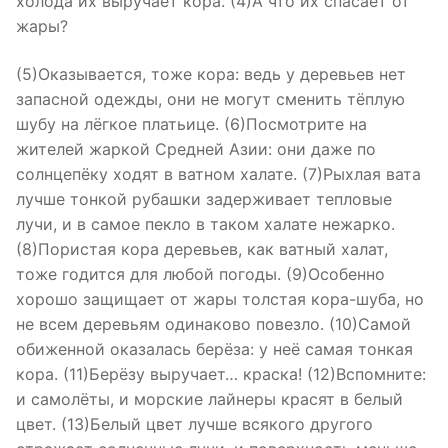
холода их выручает кора. (4)А что их спасает от
жары?
(5)Оказывается, тоже кора: ведь у деревьев нет
запасной одежды, они не могут сменить тёплую
шубу на лёгкое платьице. (6)Посмотрите на
жителей жаркой Средней Азии: они даже по
солнцепёку ходят в ватном халате. (7)Рыхлая вата
лучше тонкой рубашки задерживает тепловые
лучи, и в самое пекло в таком халате нежарко.
(8)Пористая кора деревьев, как ватный халат,
тоже годится для любой погоды. (9)Особенно
хорошо защищает от жары толстая кора-шуба, но
не всем деревьям одинаково повезло. (10)Самой
обиженной оказалась берёза: у неё самая тонкая
кора. (11)Берёзу выручает… краска! (12)Вспомните:
и самолёты, и морские лайнеры красят в белый
цвет. (13)Белый цвет лучше всякого другого