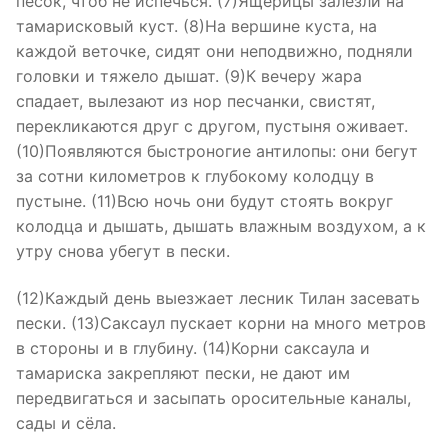
песок, чтоб не испечься. (7)Ящерицы залезли на
тамарисковый куст. (8)На вершине куста, на
каждой веточке, сидят они неподвижно, подняли
головки и тяжело дышат. (9)К вечеру жара
спадает, вылезают из нор песчанки, свистят,
перекликаются друг с другом, пустыня оживает.
(10)Появляются быстроногие антилопы: они бегут
за сотни километров к глубокому колодцу в
пустыне. (11)Всю ночь они будут стоять вокруг
колодца и дышать, дышать влажным воздухом, а к
утру снова убегут в пески.
(12)Каждый день выезжает лесник Тилан засевать
пески. (13)Саксаул пускает корни на много метров
в стороны и в глубину. (14)Корни саксаула и
тамариска закрепляют пески, не дают им
передвигаться и засыпать оросительные каналы,
сады и сёла.