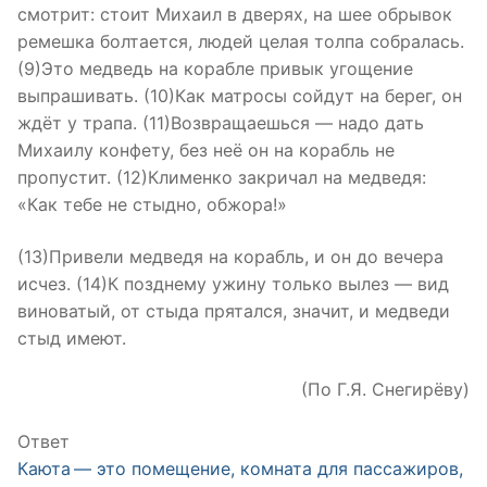
смотрит: стоит Михаил в дверях, на шее обрывок
ремешка болтается, людей целая толпа собралась.
(9)Это медведь на корабле привык угощение
выпрашивать. (10)Как матросы сойдут на берег, он
ждёт у трапа. (11)Возвращаешься — надо дать
Михаилу конфету, без неё он на корабль не
пропустит. (12)Клименко закричал на медведя:
«Как тебе не стыдно, обжора!»
(13)Привели медведя на корабль, и он до вечера
исчез. (14)К позднему ужину только вылез — вид
виноватый, от стыда прятался, значит, и медведи
стыд имеют.
(По Г.Я. Снегирёву)
Ответ
Каюта — это помещение, комната для пассажиров,