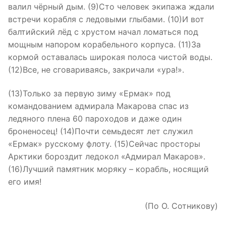
валил чёрный дым. (9)Сто человек экипажа ждали
встречи корабля с ледовыми глыбами. (10)И вот
балтийский лёд с хрустом начал ломаться под
мощным напором корабельного корпуса. (11)За
кормой оставалась широкая полоса чистой воды.
(12)Все, не сговариваясь, закричали «ура!».
(13)Только за первую зиму «Ермак» под
командованием адмирала Макарова спас из
ледяного плена 60 пароходов и даже один
броненосец! (14)Почти семьдесят лет служил
«Ермак» русскому флоту. (15)Сейчас просторы
Арктики бороздит ледокол «Адмирал Макаров».
(16)Лучший памятник моряку – корабль, носящий
его имя!
(По О. Сотникову)