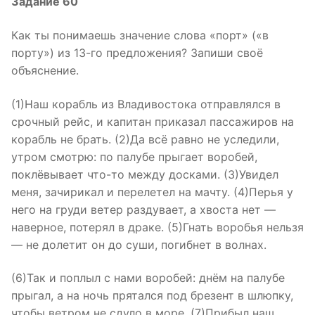
Задание 60
Как ты понимаешь значение слова «порт» («в
порту») из 13-го предложения? Запиши своё
объяснение.
(1)Наш корабль из Владивостока отправлялся в
срочный рейс, и капитан приказал пассажиров на
корабль не брать. (2)Да всё равно не уследили,
утром смотрю: по палубе прыгает воробей,
поклёвывает что-то между досками. (3)Увидел
меня, зачирикал и перелетел на мачту. (4)Перья у
него на груди ветер раздувает, а хвоста нет —
наверное, потерял в драке. (5)Гнать воробья нельзя
— не долетит он до суши, погибнет в волнах.
(6)Так и поплыл с нами воробей: днём на палубе
прыгал, а на ночь прятался под брезент в шлюпку,
чтобы ветром не сдуло в море. (7)Прибыл наш