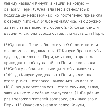
львицу назвали Кинули и нашли ей новую —
овчарку Пери. (3)Сначала Пери отнеслась к
подкидышу недоверчиво, но постепенно привыкла
к своему питомцу. (4)Все удивлялись, как дружно
живёт львица вместе с собакой. (5)Когда Кинули
давали мясо, она всегда оставляла часть для Пери.
(6)Однажды Пери заболела: у неё болели ноги, и
она не могла подниматься. (7)Кинули брала в зубы
еду, подносила её к Пери, мяукала, старалась
приподнять собаку лапой, но Пери не вставала.
(8)Собаку забрали от львицы, чтобы вылечить.
(9)Когда Кинули увидела, что Пери увели, она
стала рычать, старалась выскочить из клетки.
(10)Львица перестала есть, стала скучная, вялая,
злая и никого к себе не подпускала. (11)Её рёв не
раз тревожил жителей зоопарка, слышала его и
Пери. (12)Овчарка узнавала голос Кинули,