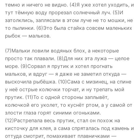
темно и ничего не видно. (4)Я уже хотел уходить, и
тут тёмную воду прорезал солнечный луч. (5)И
затолклись, заплясали в этом луче не то мошки, не
то пылинки. (6)Это была стайка совсем маленьких
рыбок — мальков.
(7)Мальки ловили водяных блох, а некоторые
просто так плавали. (8)Для них эта лужа — целое
море. (9)Сорвал я прутик и хотел прогнать
мальков, и вдруг — я даже не заметил откуда —
выскочила рыбёшка. (10)Сама с мизинец, на спине
у неё острые колючки торчат, и ну трепать мой
прутик. (11)То с одной стороны заплывёт,
колючкой его уколет, то куснёт ртом, а у самой от
злости глаза горят синими огоньками.
(12)Растрепала весь прутик, стал он похож на
кисточку для клея, а сама спряталась под камень и
оттуда смотрит, помахивает плавничками —