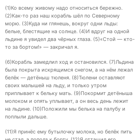
(1)Ко всему живому надо относиться бережно.
(2)Как-то раз наш корабль шёл по Северному
морю. (3)Куда ни глянешь, вокруг одни льды:
белые, блестящие на солнце. (4)И вдруг на одной
льдине я увидел два чёрных глаза. (5)«Стой — кто-
то за бортом!» — закричал я.
(6)Корабль замедлил ход и остановился. (7)Льдина
была покрыта искрящимся снегом, а на нём лежал
белёк — детёныш тюленя. (8)Тюлени оставляют
своих малышей на льду, и только утром
приплывает к бельку мать. (9)Покормит детёныша
молоком и опять уплывает, а он весь день лежит
на льдине. (10)Положили мы белька на палубу и
поплыли дальше.
(11)Я принёс ему бутылочку молока, но белёк пить
не стал, а пополз к борту. (12)Я оттащил его