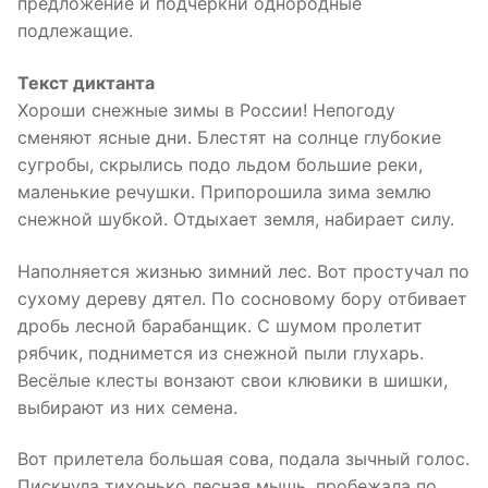
предложение и подчеркни однородные
подлежащие.
Текст диктанта
Хороши снежные зимы в России! Непогоду
сменяют ясные дни. Блестят на солнце глубокие
сугробы, скрылись подо льдом большие реки,
маленькие речушки. Припорошила зима землю
снежной шубкой. Отдыхает земля, набирает силу.
Наполняется жизнью зимний лес. Вот простучал по
сухому дереву дятел. По сосновому бору отбивает
дробь лесной барабанщик. С шумом пролетит
рябчик, поднимется из снежной пыли глухарь.
Весёлые клесты вонзают свои клювики в шишки,
выбирают из них семена.
Вот прилетела большая сова, подала зычный голос.
Пискнула тихонько лесная мышь, пробежала по