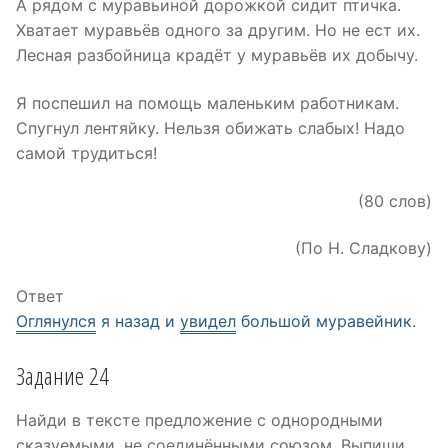
А рядом с муравьиной дорожкой сидит птичка.
Хватает муравьёв одного за другим. Но не ест их.
Лесная разбойница крадёт у муравьёв их добычу.
Я поспешил на помощь маленьким работникам.
Спугнул лентяйку. Нельзя обижать слабых! Надо
самой трудиться!
(80 слов)
(По Н. Сладкову)
Ответ
Оглянулся
я назад и
увидел
большой муравейник.
Задание 24
Найди в тексте предложение с однородными
сказуемыми, не соединёнными союзом. Выпиши