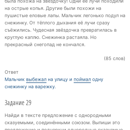
была похожа на звездочку! Одни ее лучи походили
на острые копья. Другие были похожи на
пушистые еловые лапы. Мальчик легонько подул на
снежинку. Oт тёплого дыхания её лучи сразу
съёжились. Чудесная звёздочка превратилась в
круглую каплю. Снежинка растаяла. Но
прекрасный снегопад не кончался.
(85 слов)
Ответ
Мальчик
выбежал
на улицу и
поймал
одну
снежинку на варежку.
Задание 29
Найди в тексте предложение с однородными
сказуемыми, соединёнными союзом. Выпиши это
предложение и подчеркни однородные сказуемые.