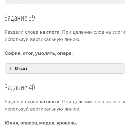
Задание 39
Раздели слова
на слоги
. При делении слов на слоги
используй вертикальную линию.
София, итог, умолять, опера.
Ответ
Со|фи|я, и|тог, у|мо|лять, о|пе|ра.
Задание 40
Раздели слова
на слоги
. При делении слов на слоги
используй вертикальную линию.
Юлия, опасен, медок, уровень.