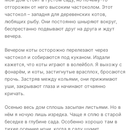
отгорожен от него высоким частоколом. Этот
частокол – западня для деревенских котов,
любящих рыбу. Они постоянно шныряют вокруг,
беспрестанно подвывают друг на друга и ждут
вечера.
Вечером коты осторожно перелезают через
частокол и собираются под куканом. Издали
кажется, что коты играют в волейбол. Я выхожу с
фонарём, и коты, застигнутые врасплох, бросаются
прочь. Застряв между кольями, они прижимают
уши, закрывают глаза и начинают отчаянно
кричать.
Осенью весь дом сплошь засыпан листьями. Но в
нём я ночую лишь изредка. Чаще я сплю в старой
беседке в глубине сада. Особенно хорошо там в
тихие осенние ночи, когда в саду шумит