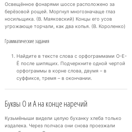
Освещённое фонарями шоссе расположено за
берёзовой рощей. Моргнул многозначаще глаз
носильщика. (В. Маяковский) Концы его усов
угрожающе торчали, как два копья. (В. Короленко)
Грамматические задания
Найдите в тексте слова с орфограммами О-Е-
Ё после шипящих. Подчеркните одной чертой
орфограммы в корне слова, двумя – в
суффиксе, тремя – в окончании.
Буквы О и А на конце наречий
Кузьмёныши видели целую буханку хлеба только
издалека. Через полчаса они снова проезжали