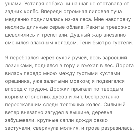
ушами. Усталая собака ни на шаг не отставала от
задних колёс. Впереди огромная лиловая туча
медленно поднималась из-за леса. Мне навстречу
неслись длинные серые облака. Ракиты тревожно
шевелились и трепетали. Душный жар внезапно
сменился влажным холодом. Тени быстро густели.
Я перебрался через сухой ручей, весь заросший
лозинками, поднялся в гору и въехал в лес. Дорога
вилась передо мною между густыми кустами
орешника, уже залитыми мраком; я подвигался
вперед с трудом. Дрожки прыгали по твердым
корням столетних дубов и лип, беспрестанно
пересекавшим следы тележных колес. Сильный
ветер внезапно загудел в вышине, деревья
забушевали, крупные капли дождя резко
застучали, сверкнула молния, и гроза разразилась.