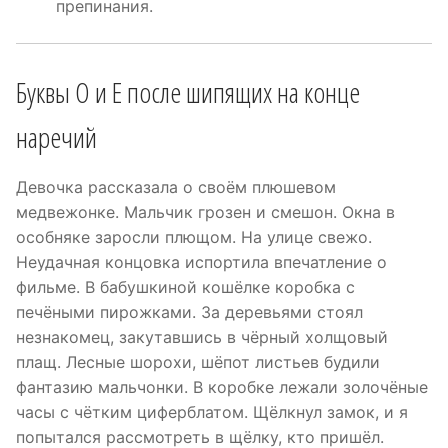
препинания.
Буквы О и Е после шипящих на конце
наречий
Девочка рассказала о своём плюшевом
медвежонке. Мальчик грозен и смешон. Окна в
особняке заросли плющом. На улице свежо.
Неудачная концовка испортила впечатление о
фильме. В бабушкиной кошёлке коробка с
печёными пирожками. За деревьями стоял
незнакомец, закутавшись в чёрный холщовый
плащ. Лесные шорохи, шёпот листьев будили
фантазию мальчонки. В коробке лежали золочёные
часы с чётким циферблатом. Щёлкнул замок, и я
попытался рассмотреть в щёлку, кто пришёл.