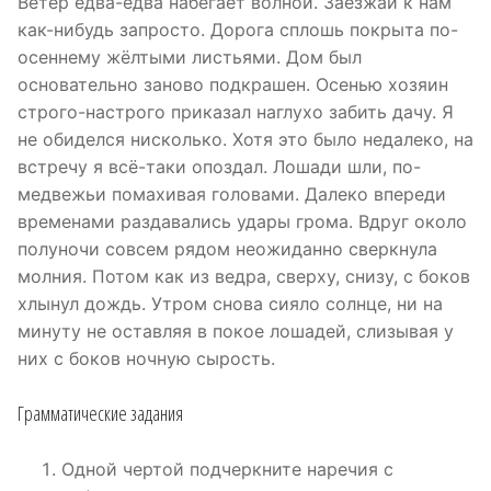
Ветер едва-едва набегает волной. Заезжай к нам
как-нибудь запросто. Дорога сплошь покрыта по-
осеннему жёлтыми листьями. Дом был
основательно заново подкрашен. Осенью хозяин
строго-настрого приказал наглухо забить дачу. Я
не обиделся нисколько. Хотя это было недалеко, на
встречу я всё-таки опоздал. Лошади шли, по-
медвежьи помахивая головами. Далеко впереди
временами раздавались удары грома. Вдруг около
полуночи совсем рядом неожиданно сверкнула
молния. Потом как из ведра, сверху, снизу, с боков
хлынул дождь. Утром снова сияло солнце, ни на
минуту не оставляя в покое лошадей, слизывая у
них с боков ночную сырость.
Грамматические задания
Одной чертой подчеркните наречия с