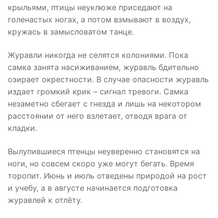
крыльями, птицы неуклюже приседают на
голенастых ногах, а потом взмывают в воздух,
кружась в замысловатом танце.
Журавли никогда не селятся колониями. Пока
самка занята наси­живанием, журавль бдительно
озирает окрестности. В случае опасности журавль
издает гром­кий крик – сигнал тревоги. Самка
незаметно сбегает с гнезда и лишь на некотором
расстоянии от него взлетает, отводя врага от
кладки.
Вылупившиеся птенцы неуверенно становятся на
ноги, но совсем скоро уже могут бегать. Время
торопит. Июнь и июль отведены приро­дой на рост
и учебу, а в августе начинается подготов­ка
журавлей к отлёту.